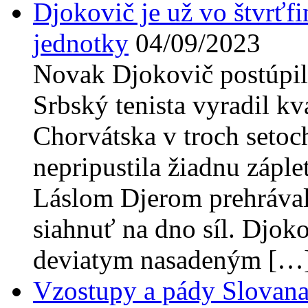
Djokovič je už vo štvrťfi
jednotky
04/09/2023
Novak Djokovič postúpil
Srbský tenista vyradil kv
Chorvátska v troch setoc
nepripustila žiadnu záple
Láslom Djerom prehrávala
siahnuť na dno síl. Djokov
deviatym nasadeným […
Vzostupy a pády Slovana