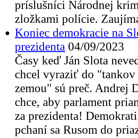
príslušníci Národnej krim
zložkami polície. Zaujíma
Koniec demokracie na Sl
prezidenta
04/09/2023
Časy keď Ján Slota neve
chcel vyraziť do "tankov
zemou" sú preč. Andrej 
chce, aby parlament pria
za prezidenta! Demokrati
pchaní sa Rusom do pria