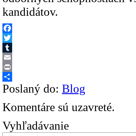
kandidátov.
Facebook
Twitter
Tumblr
Email
Print
Poslaný do:
Blog
Share
Komentáre sú uzavreté.
Vyhľadávanie