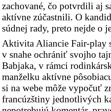
zachované, čo potvrdili aj 
aktívne zúčastnili. O kand
súdnej rady, preto nejde o 
Aktivita Aliancie Fair-play
v snahe ochrániť svojho taj
Babjaka, v rámci rodinkárs
manželku aktívne pôsobiac
si na webe môže vypočuť zna
francúzštiny jednotlivých k
nepotrebujú komentár, pra