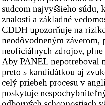
sudcom najvyššieho súdu, 
znalosti a základné vedomos
CDDH upozorňuje na riziko
neodôvodneným záverom, po
neoficiálnych zdrojov, plne
Aby PANEL nepotreboval ne
preto s kandidátkou aj zvu
celý priebeh procesu v angli
poskytuje nespochybniteľn
odborných schopnostiach v