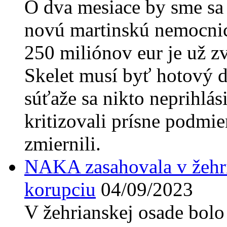
O dva mesiace by sme sa 
novú martinskú nemocnic
250 miliónov eur je už zv
Skelet musí byť hotový d
súťaže sa nikto neprihlá
kritizovali prísne podmi
zmiernili.
NAKA zasahovala v žehri
korupciu
04/09/2023
V žehrianskej osade bolo 