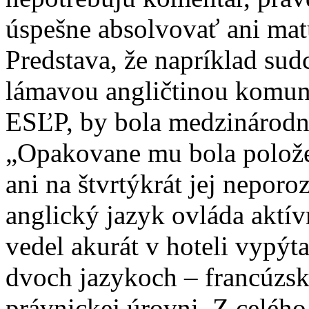
úspešne absolvovať ani mat
Predstava, že napríklad sud
lámavou angličtinou komuni
ESĽP, by bola medzinárod
„Opakovane mu bola položená
ani na štvrtýkrát jej neporo
anglický jazyk ovláda aktí
vedel akurát v hoteli vypý
dvoch jazykoch – francúzsk
právnickej úrovni. Z celéh