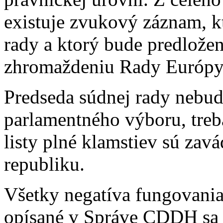
existuje zvukový záznam, k
rady a ktorý bude predlože
zhromaždeniu Rady Európy
Predseda súdnej rady nebu
parlamentného výboru, treb
listy plné klamstiev sú za
republiku.
Všetky negatíva fungovania
opísané v Správe CDDH sa v