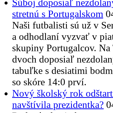
Súboj doposiaľ nezdolaný
stretnú s Portugalskom
0
Naši futbalisti sú už v 
a odhodlaní vyzvať v piat
skupiny Portugalcov. Na 
dvoch doposiaľ nezdolan
tabuľke s desiatimi bodmi
so skóre 14:0 prví.
Nový školský rok odštar
navštívila prezidentka?
0