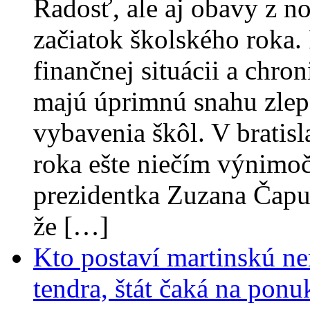
Radosť, ale aj obavy z no
začiatok školského roka. 
finančnej situácii a chr
majú úprimnú snahu zlep
vybavenia škôl. V bratisl
roka ešte niečím výnimoč
prezidentka Zuzana Čapu
že […]
Kto postaví martinskú ne
tendra, štát čaká na ponu