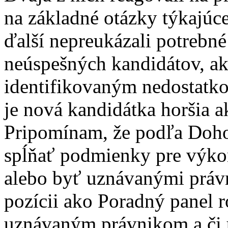
na základné otázky týkajúc
ďalší nepreukázali potrebn
neúspešných kandidátov, a
identifikovaným nedostatk
je nová kandidátka horšia 
Pripomínam, že podľa Doh
spĺňať podmienky pre výko
alebo byť uznávanými právn
pozícii ako Poradný panel r
uznávaným právnikom a či 