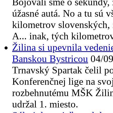
Bojovali sme o sekundy, 
úžasné autá. No a tu sú v
kilometrov slovenských, z
A... inak, tých kilometro
Žilina si upevnila vedeni
Banskou Bystricou
04/0
Trnavský Spartak čelil po
Konferenčnej lige na svo
rozbehnutému MŠK Žilina,
udržal 1. miesto.