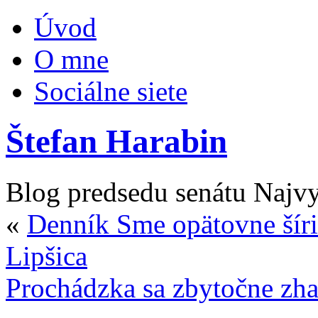
Úvod
O mne
Sociálne siete
Štefan Harabin
Blog predsedu senátu Najv
«
Denník Sme opätovne šíri
Lipšica
Prochádzka sa zbytočne zh