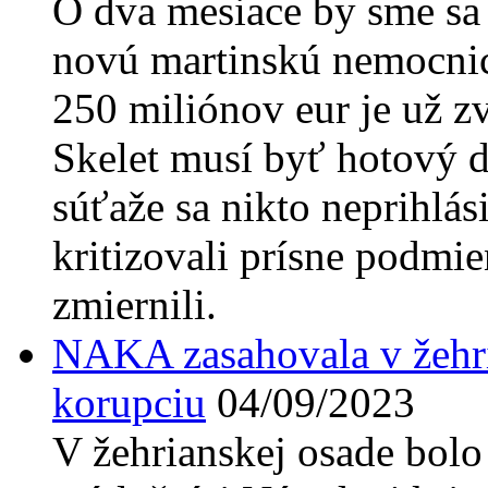
O dva mesiace by sme sa 
novú martinskú nemocnic
250 miliónov eur je už zv
Skelet musí byť hotový d
súťaže sa nikto neprihlá
kritizovali prísne podmi
zmiernili.
NAKA zasahovala v žehri
korupciu
04/09/2023
V žehrianskej osade bolo 