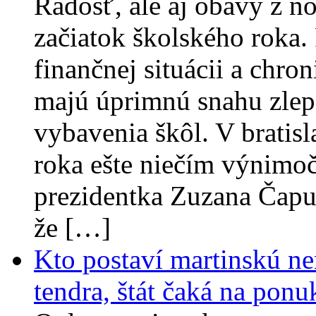
Radosť, ale aj obavy z no
začiatok školského roka. 
finančnej situácii a chr
majú úprimnú snahu zlep
vybavenia škôl. V bratisl
roka ešte niečím výnimoč
prezidentka Zuzana Čapu
že […]
Kto postaví martinskú ne
tendra, štát čaká na ponu