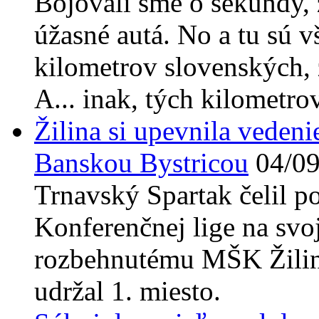
Bojovali sme o sekundy, 
úžasné autá. No a tu sú v
kilometrov slovenských, z
A... inak, tých kilometro
Žilina si upevnila vedeni
Banskou Bystricou
04/0
Trnavský Spartak čelil po
Konferenčnej lige na svo
rozbehnutému MŠK Žilina,
udržal 1. miesto.