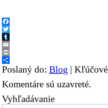
Facebook
Twitter
Tumblr
Email
Print
Poslaný do:
Blog
| Kľúčové
Share
Komentáre sú uzavreté.
Vyhľadávanie