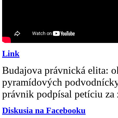
Link
Budajova právnická elita: o
pyramídových podvodníckyc
právnik podpísal petíciu za
Diskusia na Facebooku