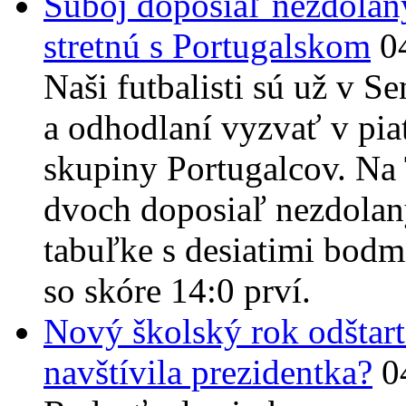
Súboj doposiaľ nezdolaný
stretnú s Portugalskom
0
Naši futbalisti sú už v 
a odhodlaní vyzvať v piat
skupiny Portugalcov. Na 
dvoch doposiaľ nezdolan
tabuľke s desiatimi bodmi
so skóre 14:0 prví.
Nový školský rok odštar
navštívila prezidentka?
0