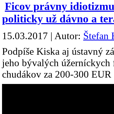
Ficov právny idiotizmu
politicky už dávno a ter
15.03.2017 | Autor:
Štefan 
Podpíše Kiska aj ústavný zá
jeho bývalých úžerníckych f
chudákov za 200-300 EUR