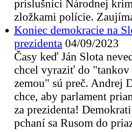
príslušníci Národnej krim
zložkami polície. Zaujíma
Koniec demokracie na Sl
prezidenta
04/09/2023
Časy keď Ján Slota neve
chcel vyraziť do "tankov
zemou" sú preč. Andrej 
chce, aby parlament pria
za prezidenta! Demokrati
pchaní sa Rusom do pria