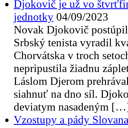
Djokovič je už vo štvrťfi
jednotky
04/09/2023
Novak Djokovič postúpil
Srbský tenista vyradil kv
Chorvátska v troch setoc
nepripustila žiadnu záple
Láslom Djerom prehrávala
siahnuť na dno síl. Djokov
deviatym nasadeným […
Vzostupy a pády Slovana