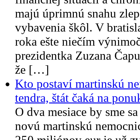
majú úprimnú snahu zlep
vybavenia škôl. V bratisl
roka ešte niečím výnimoč
prezidentka Zuzana Čapu
že […]
Kto postaví martinskú ne
tendra, štát čaká na ponu
O dva mesiace by sme sa 
novú martinskú nemocnic
250 miliónov eur je už zv