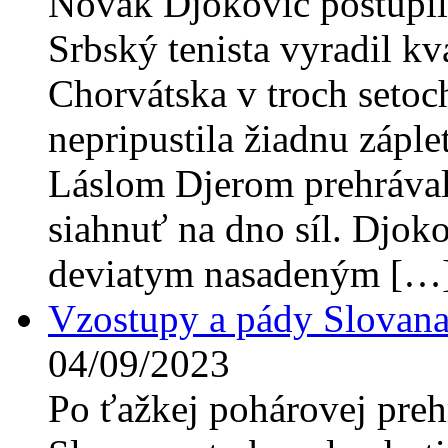
Novak Djokovič postúpil
Srbský tenista vyradil kv
Chorvátska v troch setoc
nepripustila žiadnu záple
Láslom Djerom prehrávala
siahnuť na dno síl. Djokov
deviatym nasadeným […
Vzostupy a pády Slovana
04/09/2023
Po ťažkej pohárovej preh