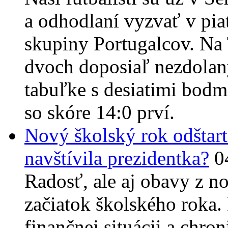
a odhodlaní vyzvať v piat
skupiny Portugalcov. Na 
dvoch doposiaľ nezdolan
tabuľke s desiatimi bodmi
so skóre 14:0 prví.
Nový školský rok odštar
navštívila prezidentka?
0
Radosť, ale aj obavy z no
začiatok školského roka. 
finančnej situácii a chr