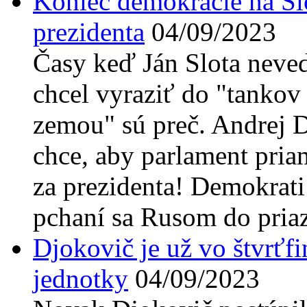
Koniec demokracie na Sl
prezidenta
04/09/2023
Časy keď Ján Slota neve
chcel vyraziť do "tankov
zemou" sú preč. Andrej 
chce, aby parlament pria
za prezidenta! Demokrati
pchaní sa Rusom do pria
Djokovič je už vo štvrťfi
jednotky
04/09/2023