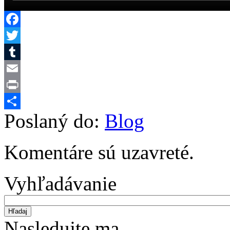
Facebook
Twitter
Tumblr
Email
Print
Poslaný do:
Blog
Share
Komentáre sú uzavreté.
Vyhľadávanie
Nasledujte ma