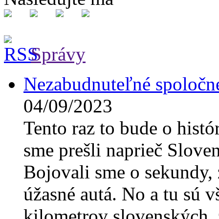
Správy
Nezabudnuteľné spoločné
04/09/2023
Tento raz to bude o hist
sme prešli naprieč Slove
Bojovali sme o sekundy, 
úžasné autá. No a tu sú v
kilometrov slovenských, z