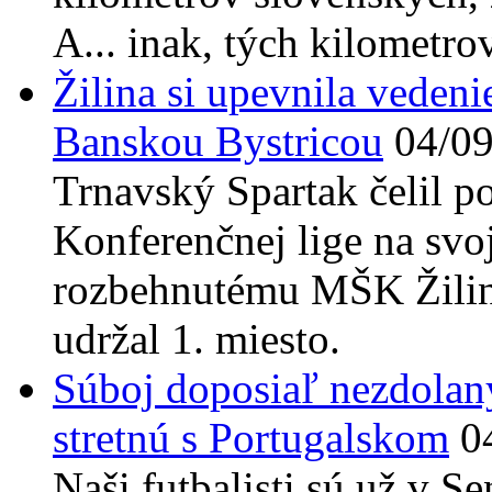
A... inak, tých kilometro
Žilina si upevnila vedeni
Banskou Bystricou
04/0
Trnavský Spartak čelil po
Konferenčnej lige na svo
rozbehnutému MŠK Žilina,
udržal 1. miesto.
Súboj doposiaľ nezdolaný
stretnú s Portugalskom
0
Naši futbalisti sú už v 