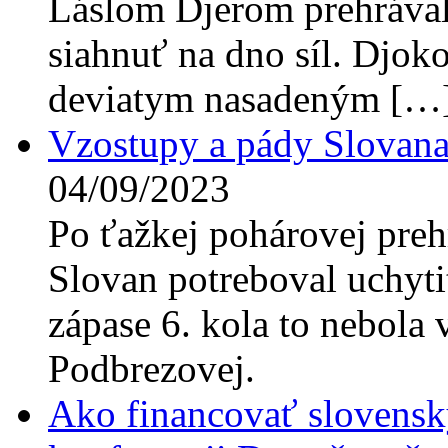
Láslom Djerom prehrávala
siahnuť na dno síl. Djokov
deviatym nasadeným […
Vzostupy a pády Slovana
04/09/2023
Po ťažkej pohárovej preh
Slovan potreboval uchyti
zápase 6. kola to nebola 
Podbrezovej.
Ako financovať slovensk