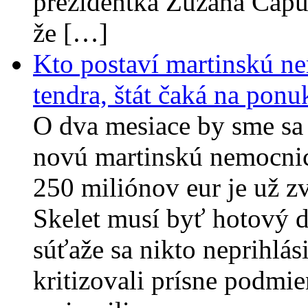
prezidentka Zuzana Čapu
že […]
Kto postaví martinskú ne
tendra, štát čaká na ponu
O dva mesiace by sme sa 
novú martinskú nemocnic
250 miliónov eur je už zv
Skelet musí byť hotový d
súťaže sa nikto neprihlá
kritizovali prísne podmi