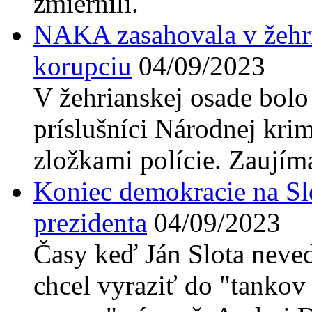
zmiernili.
NAKA zasahovala v žehri
korupciu
04/09/2023
V žehrianskej osade bolo 
príslušníci Národnej krim
zložkami polície. Zaujíma
Koniec demokracie na Sl
prezidenta
04/09/2023
Časy keď Ján Slota neve
chcel vyraziť do "tankov