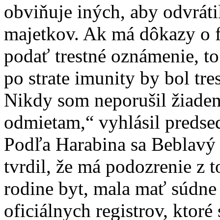
obviňuje iných, aby odvrát
majetkov. Ak má dôkazy o f
podať trestné oznámenie, to
po strate imunity by bol tre
Nikdy som neporušil žiaden
odmietam,“ vyhlásil preds
Podľa Harabina sa Beblavý 
tvrdil, že má podozrenie z t
rodine byt, mala mať súdn
oficiálnych registrov, kto