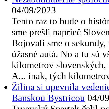
04/09/2023
Tento raz to bude o hist
sme prešli naprieč Slove
Bojovali sme o sekundy, 
úžasné autá. No a tu sú v
kilometrov slovenských, z
A... inak, tých kilometro
Žilina si upevnila vedeni
Banskou Bystricou
04/0
Trnavský Spartak čelil po