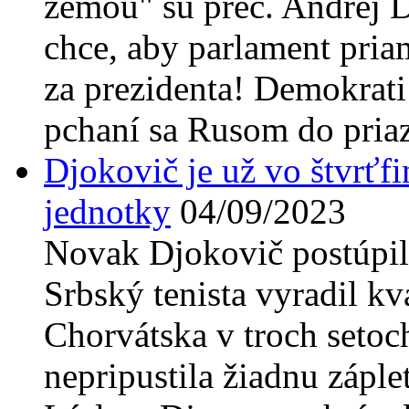
zemou" sú preč. Andrej 
chce, aby parlament pria
za prezidenta! Demokrati
pchaní sa Rusom do pria
Djokovič je už vo štvrťfi
jednotky
04/09/2023
Novak Djokovič postúpil
Srbský tenista vyradil kv
Chorvátska v troch setoc
nepripustila žiadnu záple