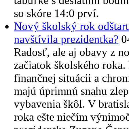
tabuľke s desiatimi bodmi
so skóre 14:0 prví.
Nový školský rok odštar
navštívila prezidentka?
0
Radosť, ale aj obavy z no
začiatok školského roka. 
finančnej situácii a chr
majú úprimnú snahu zlep
vybavenia škôl. V bratisl
roka ešte niečím výnimoč