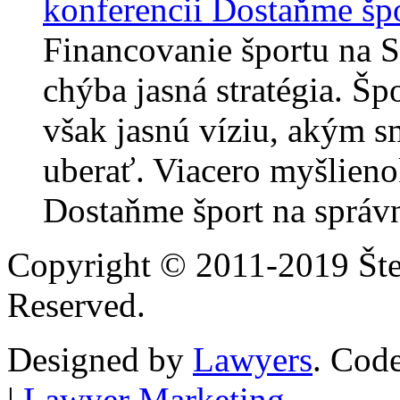
konferencii Dostaňme špo
Financovanie športu na 
chýba jasná stratégia. Šp
však jasnú víziu, akým s
uberať. Viacero myšlieno
Dostaňme šport na správn
Copyright © 2011-2019 Štef
Reserved.
Designed by
Lawyers
. Cod
|
Lawyer Marketing
.