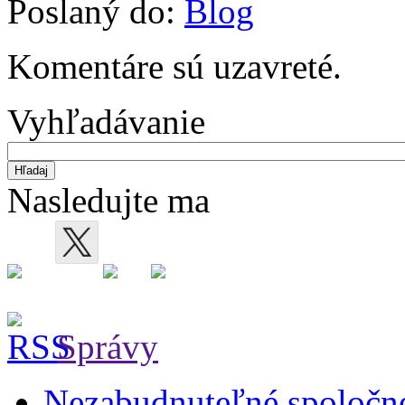
Poslaný do:
Blog
Share
Komentáre sú uzavreté.
Vyhľadávanie
Nasledujte ma
Správy
Nezabudnuteľné spoločné