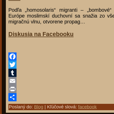
Podľa „homosolaris“ migranti – „bombové“ 
Európe moslimskí duchovní sa snažia zo všet
migračnú vlnu, otvorene propag…
Diskusia na Facebooku
Facebook
Twitter
Tumblr
Email
Print
Share
Poslaný do:
Blog
| Kľúčové slová:
facebook