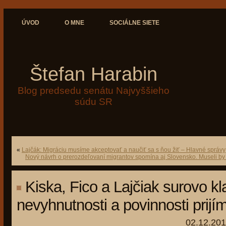
ÚVOD
O MNE
SOCIÁLNE SIETE
Štefan Harabin
Blog predsedu senátu Najvyššieho
súdu SR
«
Lajčák: Migráciu musíme akceptovať a naučiť sa s ňou žiť – Hlavné správy
Nový návrh o prerozdeľovaní migrantov spomína aj Slovensko. Museli by sme
Kiska, Fico a Lajčiak surovo k
nevyhnutnosti a povinnosti prijí
02.12.201