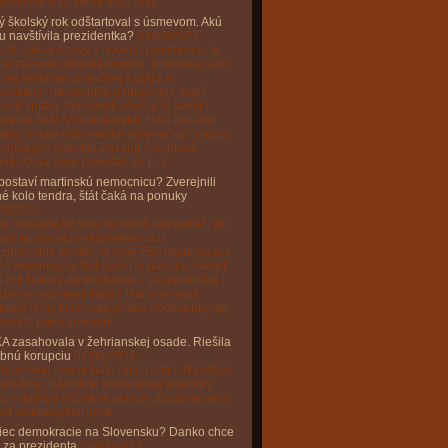
anástimi a so skóre 14:0 prví.
 školský rok odštartoval s úsmevom. Akú
u navštívila prezidentka?
04/09/2023
sť, ale aj obavy z nového prostredia - aj
 je začiatok školského roka. Riaditelia škôl
iek neľahkej finančnej situácii a
onickému nedostatku pedagógov majú
mnú snahu zlepšovať výučbu aj kvalitu
venia škôl. V bratislavskej Rači bol štart
ského roka ešte niečím výnimočný - medzi
 prišla prezidentka Zuzana Čaputová.
iér Ódor zase povedal, že […]
postaví martinskú nemocnicu? Zverejnili
é kolo tendra, štát čaká na ponuky
09/2023
a mesiace by sme sa mohli dozvedieť, kto
taví novú martinskú nemocnicu.
zinárodný tender za vyše 250 miliónov eur
ž zverejnený a štát čaká na ponuky. Skelet
 byť hotový do troch rokov. Do predošlej
že sa nikto neprihlásil. Renomované
ebné firmy kritizovali prísne podmienky, po
m ich preto zmiernili.
A zasahovala v žehrianskej osade. Riešila
ebnú korupciu
04/09/2023
hrianskej osade bolo ráno rušno. Navštívili
ríslušníci Národnej kriminálnej agentúry
u s ďalšími zložkami polície. Zaujímali sa o
ad volebnej korupcie.
iec demokracie na Slovensku? Danko chce
 za prezidenta
04/09/2023