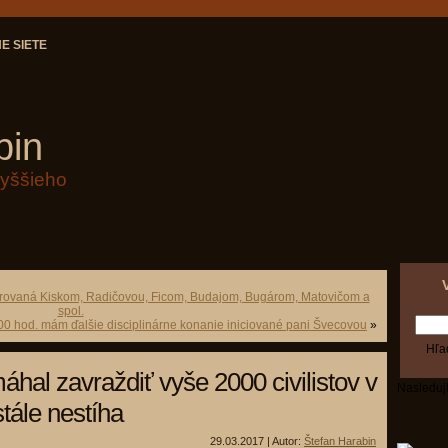
E SIETE
bin
vyššieho
írovaná Kiskom, Radičovou, Ficom, Budajom, Bugárom, Matovičom a
spol.
. 00 hod. mám ďalšie disciplinárne konanie iniciované pani Švecovou
»
hal zavraždiť vyše 2000 civilistov v
Nasleduj
stále nestíha
29.03.2017 | Autor:
Štefan Harabin