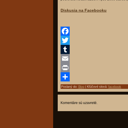
Diskusia na Facebooku
Facebook
Twitter
Tumblr
Email
Print
Share
Poslaný do:
Blog
| Kľúčové slová:
facebook
Komentáre sú uzavreté.