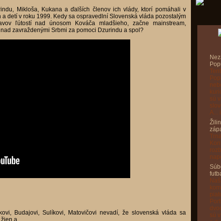
indu, Mikloša, Kukana a ďalších členov ich vlády, ktorí pomáhali v
en a detí v roku 1999. Kedy sa ospravedlní Slovenská vláda pozostalým
avov ľútostí nad únosom Kováča mladšieho, začne mainstream,
aj nad zavraždenými Srbmi za pomoci Dzurindu a spol?
Nez
Pop
Tent
Popu
nebo
kuri
sú v
slov
A...
Žili
záp
Trna
Konf
rozb
napo
Súbo
futb
Naši
kom
piat
Port
dvoc
kovi, Budajovi, Sulíkovi, Matovičovi nevadí, že slovenská vláda sa
sú v
, žien a…