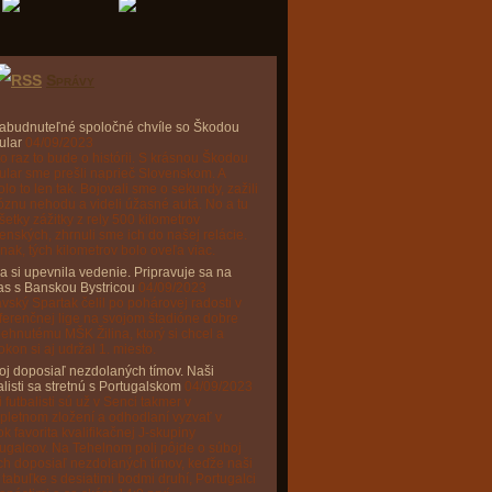
Správy
abudnuteľné spoločné chvíle so Škodou
ular
04/09/2023
o raz to bude o histórii. S krásnou Škodou
lar sme prešli naprieč Slovenskom. A
lo to len tak. Bojovali sme o sekundy, zažili
óznu nehodu a videli úžasné autá. No a tu
šetky zážitky z rely 500 kilometrov
enských, zhrnuli sme ich do našej relácie.
 inak, tých kilometrov bolo oveľa viac.
na si upevnila vedenie. Pripravuje sa na
as s Banskou Bystricou
04/09/2023
vský Spartak čelil po pohárovej radosti v
erenčnej lige na svojom štadióne dobre
ehnutému MŠK Žilina, ktorý si chcel a
kon si aj udržal 1. miesto.
j doposiaľ nezdolaných tímov. Naši
alisti sa stretnú s Portugalskom
04/09/2023
 futbalisti sú už v Senci takmer v
pletnom zložení a odhodlaní vyzvať v
ok favorita kvalifikačnej J-skupiny
ugalcov. Na Tehelnom poli pôjde o súboj
h doposiaľ nezdolaných tímov, keďže naši
 tabuľke s desiatimi bodmi druhí, Portugalci