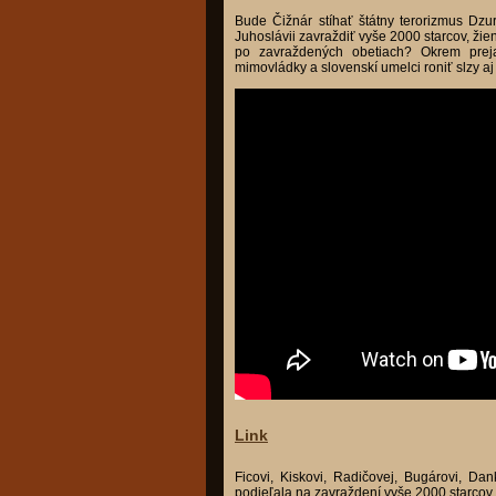
Bude Čižnár stíhať štátny terorizmus Dzur
Juhoslávii zavraždiť vyše 2000 starcov, ži
po zavraždených obetiach? Okrem prej
mimovládky a slovenskí umelci roniť slzy 
Link
Ficovi, Kiskovi, Radičovej, Bugárovi, Dan
podieľala na zavraždení vyše 2000 starcov