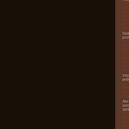
Čas
meno
zrov
vzhl
pria
prez
dem
Djok
pozí
Nov
štvr
Born
Turn
zápl
Djer
siah
str
Vzo
priš
Po ť
brat
Niké
vôbe
Ako
zazn
spr
Fin
medz
orga
aký