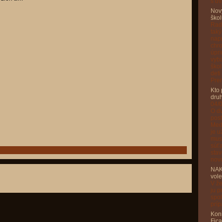
s dv
Nový
škol
Rado
taký
napr
chr
úpri
vyba
škol
deti
Prem
Kto 
druh
04/
O dv
pos
Med
je u
musí
súťa
stav
novo
NAK
vol
V že
ju p
spol
príp
Kon
Fica