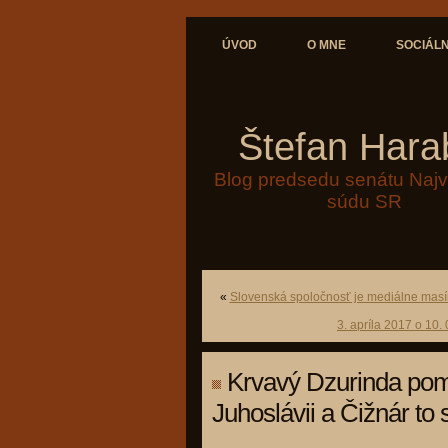
ÚVOD
O MNE
SOCIÁLN
Štefan Hara
Blog predsedu senátu Naj
súdu SR
«
Slovenská spoločnosť je mediálne mas
3. apríla 2017 o 10
Krvavý Dzurinda pomá
Juhoslávii a Čižnár to 