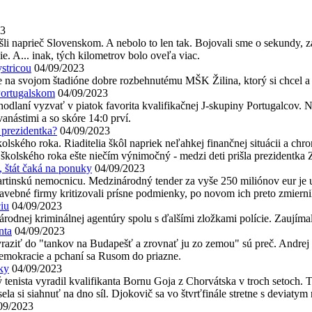
23
li naprieč Slovenskom. A nebolo to len tak. Bojovali sme o sekundy, za
e. A... inak, tých kilometrov bolo oveľa viac.
ystricou
04/09/2023
e na svojom štadióne dobre rozbehnutému MŠK Žilina, ktorý si chcel a 
 Portugalskom
04/09/2023
dhodlaní vyzvať v piatok favorita kvalifikačnej J-skupiny Portugalcov
vanástimi a so skóre 14:0 prví.
 prezidentka?
04/09/2023
 školského roka. Riaditelia škôl napriek neľahkej finančnej situácii a
rt školského roka ešte niečím výnimočný - medzi deti prišla prezident
, štát čaká na ponuky
04/09/2023
rtinskú nemocnicu. Medzinárodný tender za vyše 250 miliónov eur je u
avebné firmy kritizovali prísne podmienky, po novom ich preto zmiernil
iu
04/09/2023
Národnej kriminálnej agentúry spolu s ďalšími zložkami polície. Zaujímal
nta
04/09/2023
raziť do "tankov na Budapešť a zrovnať ju zo zemou" sú preč. Andrej
demokracie a pchaní sa Rusom do priazne.
tky
04/09/2023
enista vyradil kvalifikanta Bornu Goja z Chorvátska v troch setoch. Tu
la si siahnuť na dno síl. Djokovič sa vo štvrťfinále stretne s deviat
09/2023