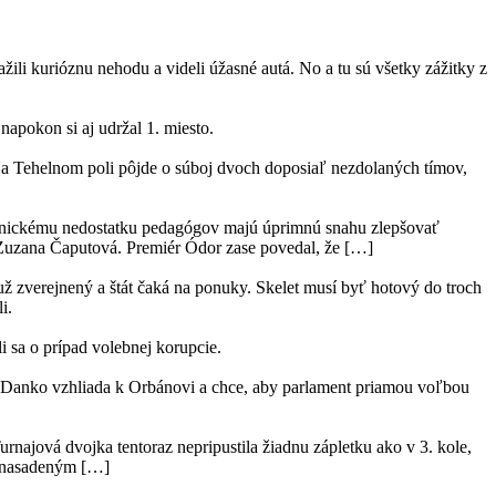
žili kurióznu nehodu a videli úžasné autá. No a tu sú všetky zážitky z
napokon si aj udržal 1. miesto.
. Na Tehelnom poli pôjde o súboj dvoch doposiaľ nezdolaných tímov,
 chronickému nedostatku pedagógov majú úprimnú snahu zlepšovať
ka Zuzana Čaputová. Premiér Ódor zase povedal, že […]
ž zverejnený a štát čaká na ponuky. Skelet musí byť hotový do troch
i.
i sa o prípad volebnej korupcie.
 Danko vzhliada k Orbánovi a chce, aby parlament priamou voľbou
rnajová dvojka tentoraz nepripustila žiadnu zápletku ako v 3. kole,
ym nasadeným […]