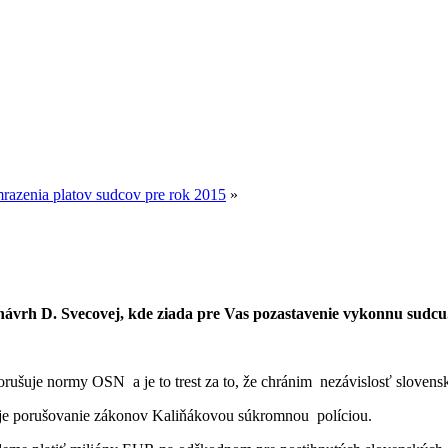
razenia platov sudcov pre rok 2015
»
 návrh D. Svecovej, kde ziada pre Vas pozastavenie vykonnu sudcu
šuje normy OSN a je to trest za to, že chránim nezávislosť slovensk
juje porušovanie zákonov Kaliňákovou súkromnou políciou.