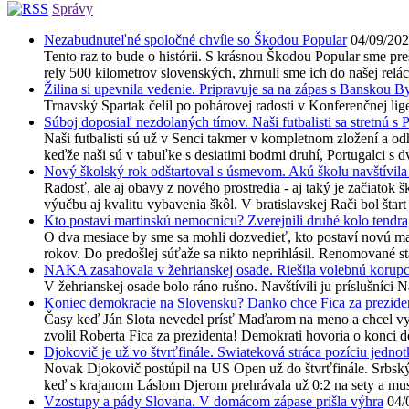
Správy
Nezabudnuteľné spoločné chvíle so Škodou Popular
04/09/20
Tento raz to bude o histórii. S krásnou Škodou Popular sme preš
rely 500 kilometrov slovenských, zhrnuli sme ich do našej reláci
Žilina si upevnila vedenie. Pripravuje sa na zápas s Banskou B
Trnavský Spartak čelil po pohárovej radosti v Konferenčnej lig
Súboj doposiaľ nezdolaných tímov. Naši futbalisti sa stretnú s
Naši futbalisti sú už v Senci takmer v kompletnom zložení a o
keďže naši sú v tabuľke s desiatimi bodmi druhí, Portugalci s d
Nový školský rok odštartoval s úsmevom. Akú školu navštívila
Radosť, ale aj obavy z nového prostredia - aj taký je začiatok
výučbu aj kvalitu vybavenia škôl. V bratislavskej Rači bol šta
Kto postaví martinskú nemocnicu? Zverejnili druhé kolo tendra
O dva mesiace by sme sa mohli dozvedieť, kto postaví novú ma
rokov. Do predošlej súťaže sa nikto neprihlásil. Renomované st
NAKA zasahovala v žehrianskej osade. Riešila volebnú korupc
V žehrianskej osade bolo ráno rušno. Navštívili ju príslušníci 
Koniec demokracie na Slovensku? Danko chce Fica za prezide
Časy keď Ján Slota nevedel prísť Maďarom na meno a chcel vy
zvolil Roberta Fica za prezidenta! Demokrati hovoria o konci 
Djokovič je už vo štvrťfinále. Swiateková stráca pozíciu jedno
Novak Djokovič postúpil na US Open už do štvrťfinále. Srbský t
keď s krajanom Láslom Djerom prehrávala už 0:2 na sety a muse
Vzostupy a pády Slovana. V domácom zápase prišla výhra
04/