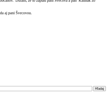
občanov. Dúfam, že to zaplatí páni Švecová a pán Kaliňák zo
eda aj pani Švecovou.