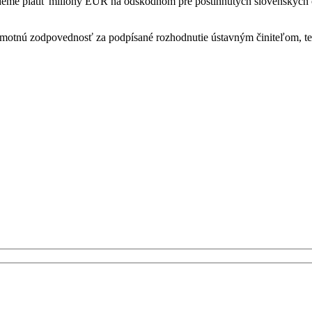
deme platiť milióny EUR na odškodnom pre postihnutých slovenských 
sť hmotnú zodpovednosť za podpísané rozhodnutie ústavným činiteľom, t