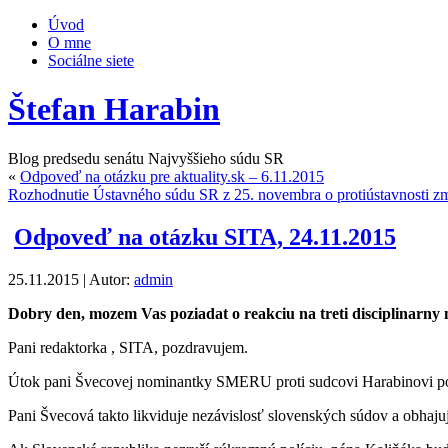
Úvod
O mne
Sociálne siete
Štefan Harabin
Blog predsedu senátu Najvyššieho súdu SR
«
Odpoveď na otázku pre aktuality.sk – 6.11.2015
Rozhodnutie Ústavného súdu SR z 25. novembra o protiústavnosti zm
Odpoveď na otázku SITA, 24.11.2015
25.11.2015 | Autor:
admin
Dobry den, mozem Vas poziadat o reakciu na treti disciplinarny
Pani redaktorka , SITA, pozdravujem.
Útok pani Švecovej nominantky SMERU proti sudcovi Harabinovi poru
Pani Švecová takto likviduje nezávislosť slovenských súdov a obha