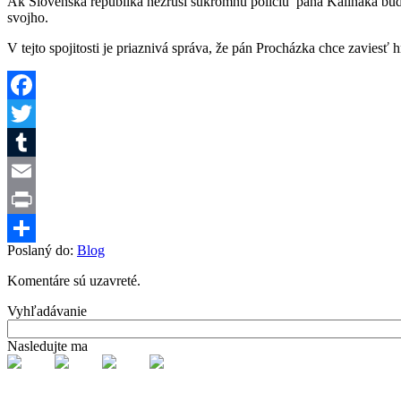
Ak Slovenská republika nezruší súkromnú políciu pána Kaliňáka bu
svojho.
V tejto spojitosti je priaznivá správa, že pán Procházka chce zavie
Facebook
Twitter
Tumblr
Email
Print
Poslaný do:
Blog
Share
Komentáre sú uzavreté.
Vyhľadávanie
Nasledujte ma