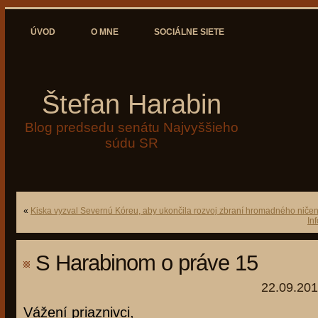
ÚVOD
O MNE
SOCIÁLNE SIETE
Štefan Harabin
Blog predsedu senátu Najvyššieho
súdu SR
«
Kiska vyzval Severnú Kóreu, aby ukončila rozvoj zbraní hromadného ničen
In
S Harabinom o práve 15
22.09.201
Vážení priaznivci,