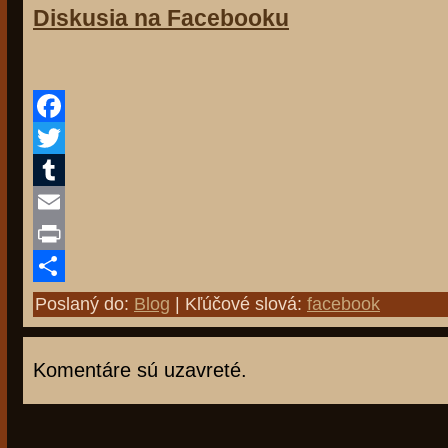
Diskusia na Facebooku
Facebook
Twitter
Tumblr
Email
Print
Share
Poslaný do:
Blog
| Kľúčové slová:
facebook
Komentáre sú uzavreté.