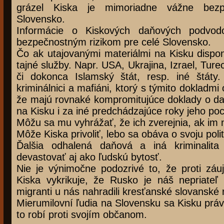
grázel Kiska je mimoriadne vážne bezp
Slovensko.
Informácie o Kiskových daňových podvodo
bezpečnostným rizikom pre celé Slovensko.
Čo ak utajovanými materiálmi na Kisku dispon
tajné služby. Napr. USA, Ukrajina, Izrael, Tur
či dokonca Islamský štát, resp. iné štáty
kriminálnici a mafiáni, ktorý s týmito dokladm
že majú rovnaké kompromitujúce doklady o daňo
na Kisku i za iné predchádzajúce roky jeho po
Môžu sa mu vyhrážať, že ich zverejnia, ak im 
Môže Kiska privoliť, lebo sa obáva o svoju poli
Ďalšia odhalená daňová a iná kriminalit
devastovať aj ako ľudskú bytosť.
Nie je výnimočne podozrivé to, že proti zá
Kiska vykrikuje, že Rusko je náš nepriateľ
migranti u nás nahradili kresťanské slovanské 
Mierumilovní ľudia na Slovensku sa Kisku prá
to robí proti svojím občanom.