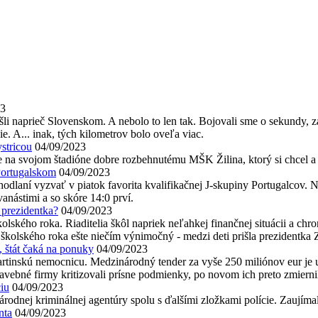
23
li naprieč Slovenskom. A nebolo to len tak. Bojovali sme o sekundy, za
e. A... inak, tých kilometrov bolo oveľa viac.
ystricou
04/09/2023
e na svojom štadióne dobre rozbehnutému MŠK Žilina, ktorý si chcel a 
 Portugalskom
04/09/2023
dhodlaní vyzvať v piatok favorita kvalifikačnej J-skupiny Portugalcov
vanástimi a so skóre 14:0 prví.
 prezidentka?
04/09/2023
 školského roka. Riaditelia škôl napriek neľahkej finančnej situácii a
rt školského roka ešte niečím výnimočný - medzi deti prišla prezident
, štát čaká na ponuky
04/09/2023
rtinskú nemocnicu. Medzinárodný tender za vyše 250 miliónov eur je u
avebné firmy kritizovali prísne podmienky, po novom ich preto zmiernil
iu
04/09/2023
Národnej kriminálnej agentúry spolu s ďalšími zložkami polície. Zaujímal
nta
04/09/2023