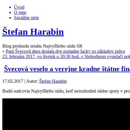
Úvod
O mne
Sociálne siete
Štefan Harabin
Blog predsedu senátu Najvyššieho súdu SR
«
Pani Švecová dnes dostala dve poriadne facky zo základov práva
23. februára 2017, vo štvrtok o 20:30 hod. v Slobodnom vysielači pok
Švecová veselo a verejne kradne štátne fin
17.02.2017 | Autor:
Štefan Harabin
Budú sudcovia Najvyššieho súdu, keď nerozhodnú súdne spory v prosp