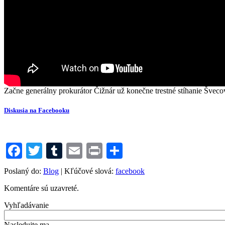
Začne generálny prokurátor Čižnár už konečne trestné stíhanie Švec
Diskusia na Facebooku
Facebook
Twitter
Tumblr
Email
Print
Share
Poslaný do:
Blog
| Kľúčové slová:
facebook
Komentáre sú uzavreté.
Vyhľadávanie
Nasledujte ma