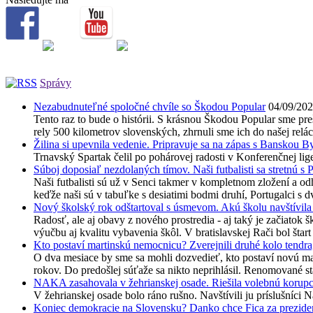
Správy
Nezabudnuteľné spoločné chvíle so Škodou Popular
04/09/20
Tento raz to bude o histórii. S krásnou Škodou Popular sme preš
rely 500 kilometrov slovenských, zhrnuli sme ich do našej reláci
Žilina si upevnila vedenie. Pripravuje sa na zápas s Banskou B
Trnavský Spartak čelil po pohárovej radosti v Konferenčnej lig
Súboj doposiaľ nezdolaných tímov. Naši futbalisti sa stretnú s
Naši futbalisti sú už v Senci takmer v kompletnom zložení a o
keďže naši sú v tabuľke s desiatimi bodmi druhí, Portugalci s d
Nový školský rok odštartoval s úsmevom. Akú školu navštívila
Radosť, ale aj obavy z nového prostredia - aj taký je začiatok
výučbu aj kvalitu vybavenia škôl. V bratislavskej Rači bol šta
Kto postaví martinskú nemocnicu? Zverejnili druhé kolo tendra
O dva mesiace by sme sa mohli dozvedieť, kto postaví novú ma
rokov. Do predošlej súťaže sa nikto neprihlásil. Renomované st
NAKA zasahovala v žehrianskej osade. Riešila volebnú korupc
V žehrianskej osade bolo ráno rušno. Navštívili ju príslušníci 
Koniec demokracie na Slovensku? Danko chce Fica za prezide