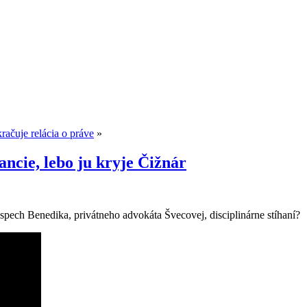
račuje relácia o práve
»
ancie, lebo ju kryje Čižnár
ech Benedika, privátneho advokáta Švecovej, disciplinárne stíhaní?