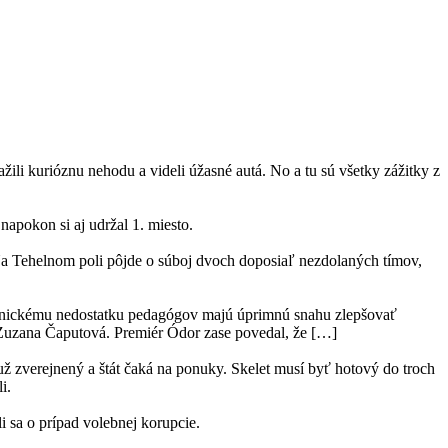
žili kurióznu nehodu a videli úžasné autá. No a tu sú všetky zážitky z
napokon si aj udržal 1. miesto.
. Na Tehelnom poli pôjde o súboj dvoch doposiaľ nezdolaných tímov,
 chronickému nedostatku pedagógov majú úprimnú snahu zlepšovať
ka Zuzana Čaputová. Premiér Ódor zase povedal, že […]
ž zverejnený a štát čaká na ponuky. Skelet musí byť hotový do troch
i.
i sa o prípad volebnej korupcie.