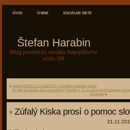
ÚVOD
O MNE
SOCIÁLNE SIETE
Štefan Harabin
Blog predsedu senátu Najvyššieho
súdu SR
«
VaI/DP/2016/1.2.2-02/D275 | Centrálny register zmlúv
Je táto Európska únia normálna? Pozrite si, čo si o tom myslí taliansky far
dôsledky
»
Zúfalý Kiska prosí o pomoc sl
21.11.201