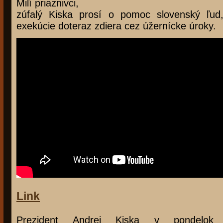
Milí priaznivci,
zúfalý Kiska prosí o pomoc slovenský ľud,
exekúcie doteraz zdiera cez úžernícke úroky.
Link
Prezident Andrej Kiska v pondelok s