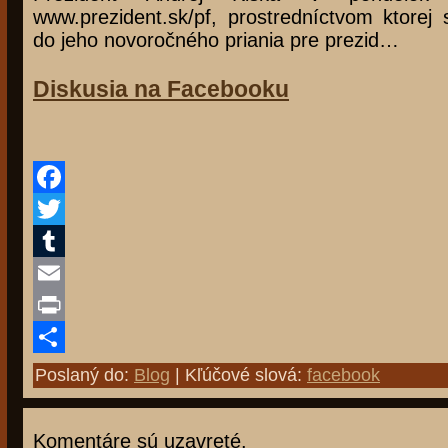
www.prezident.sk/pf, prostredníctvom ktorej 
do jeho novoročného priania pre prezid…
Diskusia na Facebooku
Facebook
Twitter
Tumblr
Email
Print
Share
Poslaný do:
Blog
| Kľúčové slová:
facebook
Komentáre sú uzavreté.