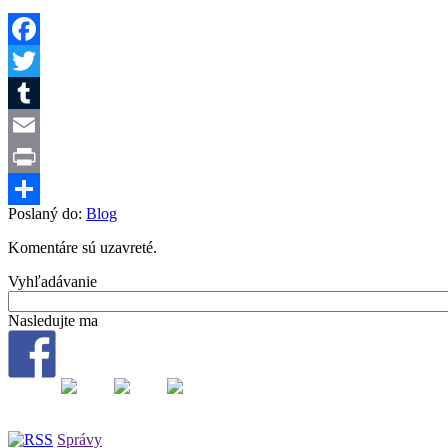
Facebook
Twitter
Tumblr
Email
Print
Poslaný do:
Blog
Share
Komentáre sú uzavreté.
Vyhľadávanie
Nasledujte ma
Správy