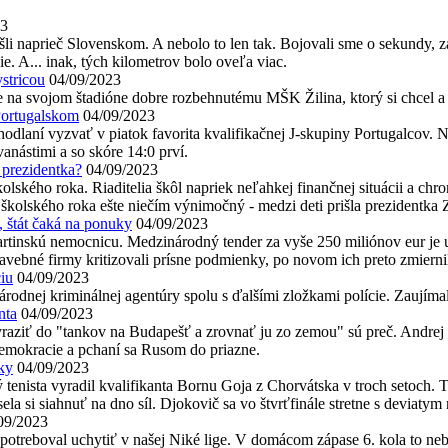
23
li naprieč Slovenskom. A nebolo to len tak. Bojovali sme o sekundy, za
e. A... inak, tých kilometrov bolo oveľa viac.
ystricou
04/09/2023
e na svojom štadióne dobre rozbehnutému MŠK Žilina, ktorý si chcel a 
 Portugalskom
04/09/2023
dhodlaní vyzvať v piatok favorita kvalifikačnej J-skupiny Portugalcov
vanástimi a so skóre 14:0 prví.
 prezidentka?
04/09/2023
 školského roka. Riaditelia škôl napriek neľahkej finančnej situácii a
rt školského roka ešte niečím výnimočný - medzi deti prišla prezident
, štát čaká na ponuky
04/09/2023
rtinskú nemocnicu. Medzinárodný tender za vyše 250 miliónov eur je u
avebné firmy kritizovali prísne podmienky, po novom ich preto zmiernil
iu
04/09/2023
Národnej kriminálnej agentúry spolu s ďalšími zložkami polície. Zaujímal
nta
04/09/2023
raziť do "tankov na Budapešť a zrovnať ju zo zemou" sú preč. Andrej
demokracie a pchaní sa Rusom do priazne.
tky
04/09/2023
enista vyradil kvalifikanta Bornu Goja z Chorvátska v troch setoch. Tu
la si siahnuť na dno síl. Djokovič sa vo štvrťfinále stretne s deviat
09/2023
 potreboval uchytiť v našej Niké lige. V domácom zápase 6. kola to ne