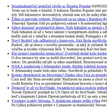
Nezabudnuteľné spoločné chvíle so Škodou Popular
04/09/20
Tento raz to bude o histórii. S krásnou Škodou Popular sme preš
rely 500 kilometrov slovenských, zhrnuli sme ich do našej reláci
Žilina si upevnila vedenie. Pripravuje sa na zápas s Banskou B
Trnavský Spartak čelil po pohárovej radosti v Konferenčnej lig
Súboj doposiaľ nezdolaných tímov. Naši futbalisti sa stretnú s
Naši futbalisti sú už v Senci takmer v kompletnom zložení a o
keďže naši sú v tabuľke s desiatimi bodmi druhí, Portugalci s d
Nový školský rok odštartoval s úsmevom. Akú školu navštívila
Radosť, ale aj obavy z nového prostredia - aj taký je začiatok
výučbu aj kvalitu vybavenia škôl. V bratislavskej Rači bol šta
Kto postaví martinskú nemocnicu? Zverejnili druhé kolo tendra
O dva mesiace by sme sa mohli dozvedieť, kto postaví novú ma
rokov. Do predošlej súťaže sa nikto neprihlásil. Renomované st
NAKA zasahovala v žehrianskej osade. Riešila volebnú korupc
V žehrianskej osade bolo ráno rušno. Navštívili ju príslušníci 
Koniec demokracie na Slovensku? Danko chce Fica za prezide
Časy keď Ján Slota nevedel prísť Maďarom na meno a chcel vy
zvolil Roberta Fica za prezidenta! Demokrati hovoria o konci 
Djokovič je už vo štvrťfinále. Swiateková stráca pozíciu jedno
Novak Djokovič postúpil na US Open už do štvrťfinále. Srbský t
keď s krajanom Láslom Djerom prehrávala už 0:2 na sety a muse
Vzostupy a pády Slovana. V domácom zápase prišla výhra
04/
Po ťažkej pohárovej prehre v Limassole sa bratislavský Slovan