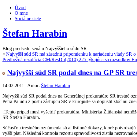
Úvod
O mne
Sociálne siete
Štefan Harabin
Blog predsedu senátu Najvyššieho súdu SR
«
Najvyšší súd SR má zásadnú pripomienku k nariadeniu vlády SR o 
Predbežná rezolúcia CM/ResDh(2010) 225 týkajúca sa rozsudkov Eu
Najvyšší súd SR podal dnes na GP SR tres
14.02.2011 | Autor:
Štefan Harabin
Najvyšší súd SR podal dnes na Generálnej prokuratúre SR trestné ozn
Petra Paludu z postu zástupcu SR v Eurojuste sa dopustil zločinu zne
„Tento prípad musí vyšetriť prokuratúra. Ministerka Žitňanská nemô
SR Štefan Harabin.
Súčasťou trestného oznámenia sú aj listinné dôkazy, ktoré potvrdzu
vyšší plat. Následná kontrola rezortu spravodlivosti zistila nezrovn