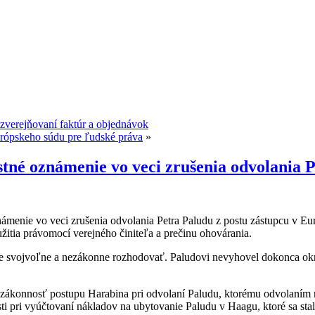
zverejňovaní faktúr a objednávok
rópskeho súdu pre ľudské práva
»
tné oznámenie vo veci zrušenia odvolania P
ámenie vo veci zrušenia odvolania Petra Paludu z postu zástupcu v Eur
užitia právomocí verejného činiteľa a prečinu ohovárania.
že svojvoľne a nezákonne rozhodovať. Paludovi nevyhovel dokonca okr
jú zákonnosť postupu Harabina pri odvolaní Paludu, ktorému odvolaním
alosti pri vyúčtovaní nákladov na ubytovanie Paludu v Haagu, ktoré sa 