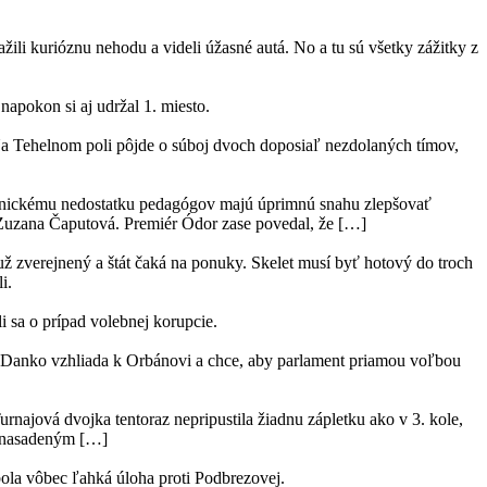
žili kurióznu nehodu a videli úžasné autá. No a tu sú všetky zážitky z
napokon si aj udržal 1. miesto.
. Na Tehelnom poli pôjde o súboj dvoch doposiaľ nezdolaných tímov,
 chronickému nedostatku pedagógov majú úprimnú snahu zlepšovať
ka Zuzana Čaputová. Premiér Ódor zase povedal, že […]
ž zverejnený a štát čaká na ponuky. Skelet musí byť hotový do troch
i.
i sa o prípad volebnej korupcie.
 Danko vzhliada k Orbánovi a chce, aby parlament priamou voľbou
rnajová dvojka tentoraz nepripustila žiadnu zápletku ako v 3. kole,
ym nasadeným […]
bola vôbec ľahká úloha proti Podbrezovej.