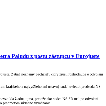
etra Paludu z postu zástupcu v Eurojuste
ojuste. Zatiaľ neznámy páchateľ, ktorý zrušil rozhodnutie o odvolaní
em krajského a najvyššieho ani ústavný súd,“ uviedol predseda NS
 nevznikla žiadna ujma, pretože ako sudca NS SR mal po odvolaní
stalo predmetom súdneho vymáhania.