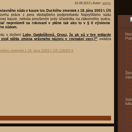
16.08.2013 | Autor:
admin
stavného súdu v kauze tzv. Duckého zmeniek z 18. júna 2003 I. ÚS
ozvrhu práce z pera vtedajšieho podpredsedu Najvyššieho súdu
rdovej kauze, nebola porušením práv účastníka na zákonného sudcu.
iaľ neprelomil na rokovaní v pléne tak ako to v § 6 výslovne
ným súdom.
Nez
du v zložení
Luby, Gajdošíková, Orosz
,
že ak sú v hre miliardy
Pop
 stojí náhla zmena právneho názoru v rovnakej veci,?”
uvádza
Tent
Popu
nebo
ckého zmeniek z 18. júna 2003 I. ÚS 126/03-5
kuri
sú v
slov
A...
Žili
záp
Trna
Konf
rozb
napo
Súbo
futb
Naši
kom
piat
Port
dvoc
sú v