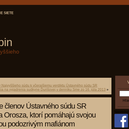
E SIETE
bin
vyššieho
v Najvyššieho súdu k včerajšiemu verdiktu Ústavného súdu SR
ia na vyjadrenia sudkyne Ďurišovej v denníku Sme zo 16. júla 2013
»
ie členov Ústavného súdu SR
Nasleduj
a Orosza, ktorí pomáhajú svojou
ťou podozrivým mafiánom