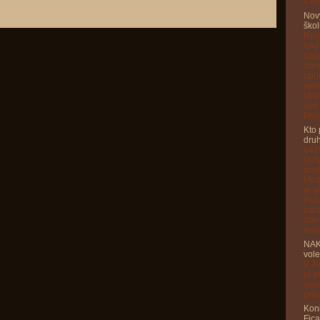
s dv
Nový
škol
Rado
taký
napr
chr
úpri
vyba
škol
deti
Prem
Kto 
druh
04/
O dv
pos
Med
je u
musí
súťa
stav
novo
NAK
vol
V že
ju p
spol
príp
Kon
Fica