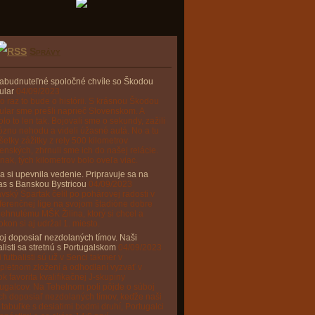
Správy
abudnuteľné spoločné chvíle so Škodou
ular
04/09/2023
o raz to bude o histórii. S krásnou Škodou
lar sme prešli naprieč Slovenskom. A
lo to len tak. Bojovali sme o sekundy, zažili
óznu nehodu a videli úžasné autá. No a tu
šetky zážitky z rely 500 kilometrov
enských, zhrnuli sme ich do našej relácie.
 inak, tých kilometrov bolo oveľa viac.
na si upevnila vedenie. Pripravuje sa na
as s Banskou Bystricou
04/09/2023
vský Spartak čelil po pohárovej radosti v
erenčnej lige na svojom štadióne dobre
ehnutému MŠK Žilina, ktorý si chcel a
kon si aj udržal 1. miesto.
j doposiaľ nezdolaných tímov. Naši
alisti sa stretnú s Portugalskom
04/09/2023
 futbalisti sú už v Senci takmer v
pletnom zložení a odhodlaní vyzvať v
ok favorita kvalifikačnej J-skupiny
ugalcov. Na Tehelnom poli pôjde o súboj
h doposiaľ nezdolaných tímov, keďže naši
 tabuľke s desiatimi bodmi druhí, Portugalci