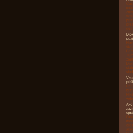
Čas
meno
zrov
vzhl
pria
prez
dem
Djok
pozí
Nov
štvr
Born
Turn
zápl
Djer
siah
str
Vzo
priš
Po ť
brat
Niké
vôbe
Ako
zazn
spr
Fin
medz
orga
aký