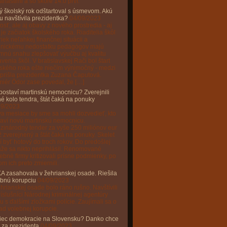
anástimi a so skóre 14:0 prví.
 školský rok odštartoval s úsmevom. Akú
u navštívila prezidentka?
04/09/2023
sť, ale aj obavy z nového prostredia - aj
 je začiatok školského roka. Riaditelia škôl
iek neľahkej finančnej situácii a
onickému nedostatku pedagógov majú
mnú snahu zlepšovať výučbu aj kvalitu
venia škôl. V bratislavskej Rači bol štart
ského roka ešte niečím výnimočný - medzi
 prišla prezidentka Zuzana Čaputová.
iér Ódor zase povedal, že […]
postaví martinskú nemocnicu? Zverejnili
é kolo tendra, štát čaká na ponuky
09/2023
a mesiace by sme sa mohli dozvedieť, kto
taví novú martinskú nemocnicu.
zinárodný tender za vyše 250 miliónov eur
ž zverejnený a štát čaká na ponuky. Skelet
 byť hotový do troch rokov. Do predošlej
že sa nikto neprihlásil. Renomované
ebné firmy kritizovali prísne podmienky, po
m ich preto zmiernili.
A zasahovala v žehrianskej osade. Riešila
ebnú korupciu
04/09/2023
hrianskej osade bolo ráno rušno. Navštívili
ríslušníci Národnej kriminálnej agentúry
u s ďalšími zložkami polície. Zaujímali sa o
ad volebnej korupcie.
iec demokracie na Slovensku? Danko chce
 za prezidenta
04/09/2023