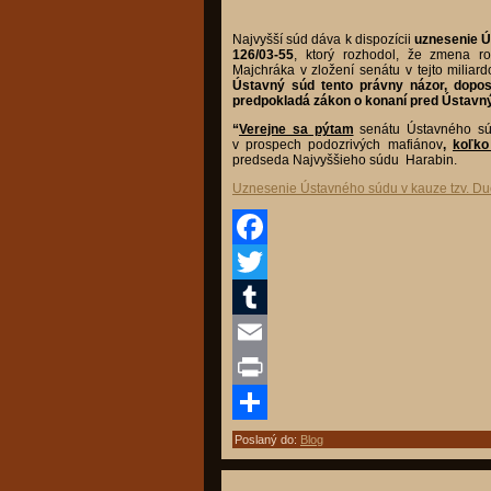
Najvyšší súd dáva k dispozícii
uznesenie Ú
126/03-55
, ktorý rozhodol, že zmena r
Majchráka v zložení senátu v tejto milia
Ústavný súd tento právny názor, dopos
predpokladá zákon o konaní pred Ústav
“
Verejne sa pýtam
senátu Ústavného sú
v prospech podozrivých mafiánov
,
koľko
predseda Najvyššieho súdu Harabin.
Uznesenie Ústavného súdu v kauze tzv. Du
Facebook
Twitter
Tumblr
Email
Print
Share
Poslaný do:
Blog