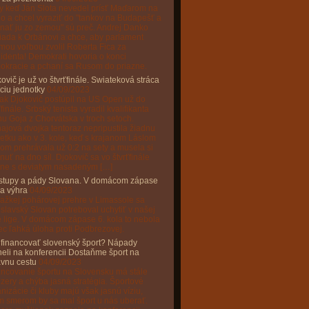
y keď Ján Slota nevedel prísť Maďarom na
 a chcel vyraziť do "tankov na Budapešť a
nať ju zo zemou" sú preč. Andrej Danko
iada k Orbánovi a chce, aby parlament
mou voľbou zvolil Roberta Fica za
identa! Demokrati hovoria o konci
okracie a pchaní sa Rusom do priazne.
ovič je už vo štvrťfinále. Swiateková stráca
ciu jednotky
04/09/2023
ak Djokovič postúpil na US Open už do
ťfinále. Srbský tenista vyradil kvalifikanta
u Goja z Chorvátska v troch setoch.
ajová dvojka tentoraz nepripustila žiadnu
etku ako v 3. kole, keď s krajanom Láslom
om prehrávala už 0:2 na sety a musela si
nuť na dno síl. Djokovič sa vo štvrťfinále
etne s deviatym nasadeným […]
stupy a pády Slovana. V domácom zápase
la výhra
04/09/2023
ažkej pohárovej prehre v Limassole sa
islavský Slovan potreboval uchytiť v našej
 lige. V domácom zápase 6. kola to nebola
c ľahká úloha proti Podbrezovej.
 financovať slovenský šport? Nápady
eli na konferencii Dostaňme šport na
ávnu cestu
04/09/2023
ancovanie športu na Slovensku má stále
ery a chýba jasná stratégia. Športové
nizácie či kluby majú však jasnú víziu,
m smerom by sa mal šport u nás uberať.