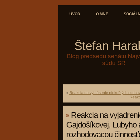
ÚVOD
O MNE
SOCIÁLN
Štefan Hara
Blog predsedu senátu Naj
súdu SR
«
Reakcia na vyhlásenie niekoľkých sudco
Reakc
Reakcia na vyjadren
Gajdošíkovej, Lubyho 
rozhodovacou činnos